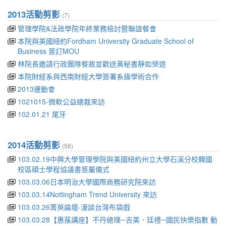
2013活動剪影
(7)
管理學院&法政學院年終業務檢討暨聯誼餐會
本院與美國紐約Fordham University Graduate School of
Business 簽訂MOU
林院長邀請行政團隊餐敘並歡送黃秘書靜如榮退
本院財經系與西南財經大學簽署系級學術合作
2013運動會
1021015-微軟公益總裁來訪
102.01.21 尾牙
2014活動剪影
(56)
103.02.19中興大學管理學院與美國紐約州立大學石溪分校韓國
校區碩士學程協議書簽屬儀式
103.03.06日本明治大學國際商務研究院來訪
103.03.14Nottingham Trend University 來訪
103.03.26菁英論壇-漫談台灣布袋戲
103.03.28【惠蓀講座】不丹總理─吉美．廷禮─國民快樂指數 動