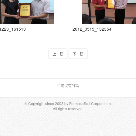
1223_161513
2012_0515_132354
上一篇
下一篇
目前沒有討論
© Copyright since 2003 by FormosaSoft Corporation.
All rights reserved.