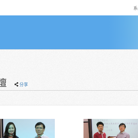
系
壇
分享