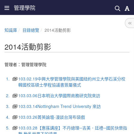
管理學院
知識庫
目錄總覽
2014活動剪影
2014活動剪影
管理者：
管理管理學院
1.
103.02.19中興大學管理學院與美國紐約州立大學石溪分校
韓國校區碩士學程協議書簽屬儀式
2.
103.03.06日本明治大學國際商務研究院來訪
3.
103.03.14Nottingham Trend University 來訪
4.
103.03.26菁英論壇-漫談台灣布袋戲
5.
103.03.28【惠蓀講座】不丹總理─吉美．廷禮─國民快樂指
數 動亂世界下的遠景