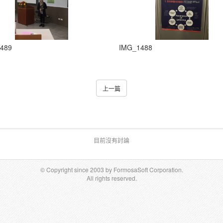
489
IMG_1488
上一篇
目前沒有討論
© Copyright since 2003 by FormosaSoft Corporation.
All rights reserved.