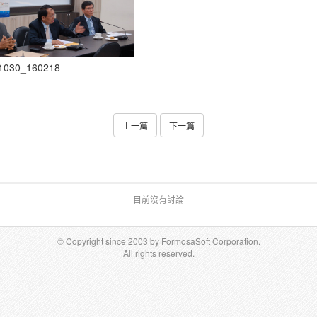
1030_160218
上一篇
下一篇
目前沒有討論
© Copyright since 2003 by FormosaSoft Corporation.
All rights reserved.