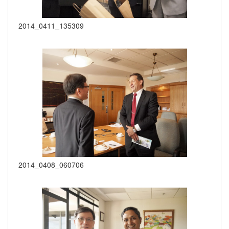
2014_0411_135309
2014_0408_060706