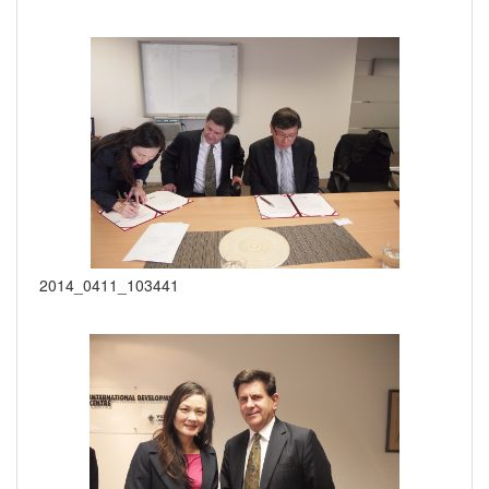
2014_0411_103441