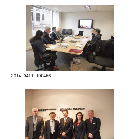
2014_0411_100456