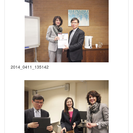
2014_0411_135142