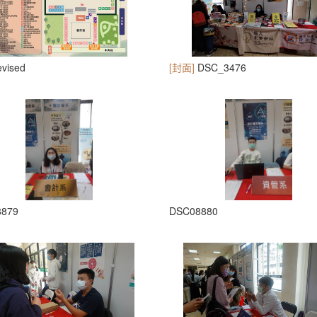
evised
[封面]
DSC_3476
8879
DSC08880