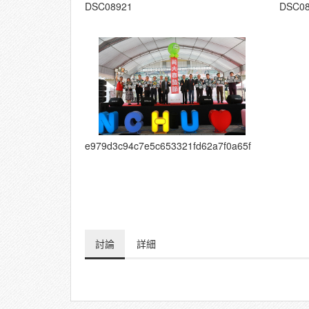
DSC08921
DSC0
e979d3c94c7e5c653321fd62a7f0a65f
討論
詳細