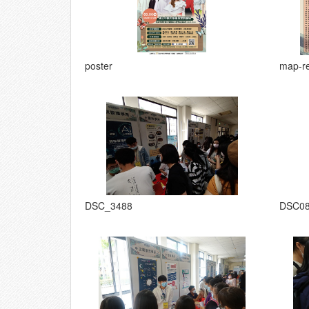
poster
map-r
DSC_3488
DSC0