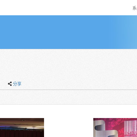
系
禮
分享