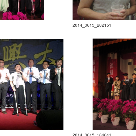
2014_0615_202151
2014_0615_164641