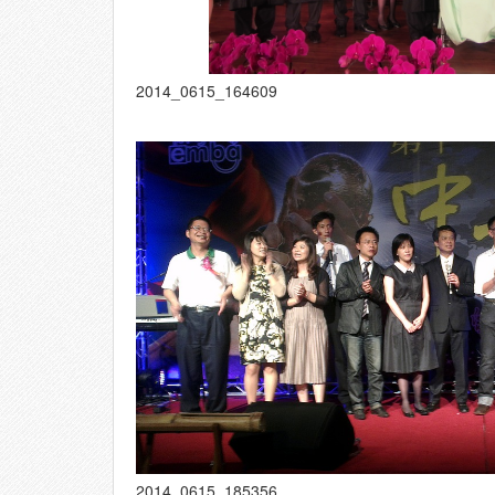
2014_0615_164609
2014_0615_185356