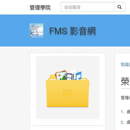
管理學院
FMS 影音網
知識
榮
管理
1.
2.