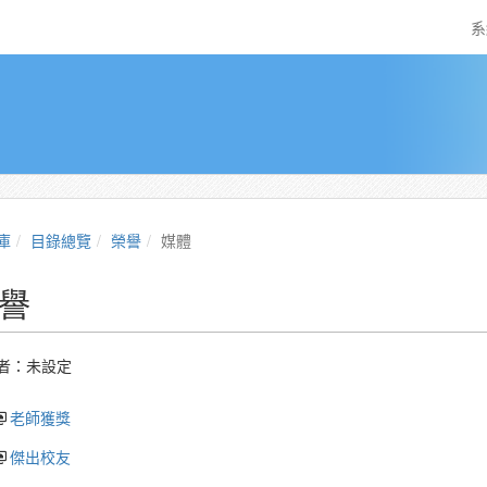
系
庫
目錄總覽
榮譽
媒體
譽
者：未設定
老師獲獎
傑出校友